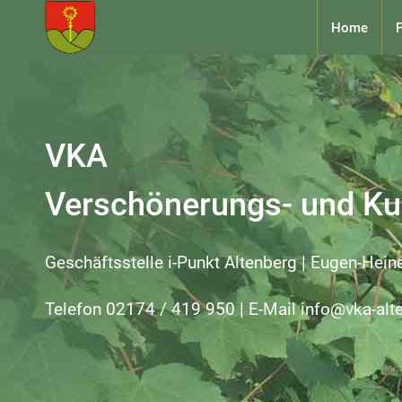
Home
P
VKA
Verschönerungs- und Kul
Geschäftsstelle i-Punkt Altenberg | Eugen-Hein
Telefon 02174 / 419 950 | E-Mail info@vka-alt