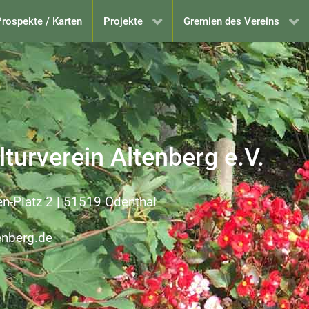
rospekte / Karten
Projekte
Gremien des Vereins
turverein Altenberg e.V.
en-Platz 2 | 51519 Odenthal
enberg.de